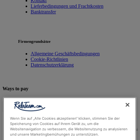
Kontakt
Lieferbedingungen und Frachtkosten
Banktransfer
Firmengrundsätze
Allgemeine Geschäftsbedingungen
Cookie-Richtlinien
Datenschutzerklärung
Ways to pay
Wenn Sie auf „Alle Cookies akzeptieren“ klicken, stimmen Sie der
Speicherung von Cookies auf Ihrem Gerät zu, um die
© Ralateam
2026
| Ralateam B.V., Registered in the Netherla
Websitenavigation zu verbessern, die Websitenutzung zu analysieren
Reg Number 862510673
und unsere Marketingbemühungen zu unterstützen.