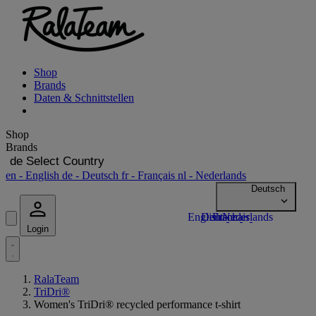
Shop
Brands
Daten & Schnittstellen
Shop
Brands
de
Select Country
en
- English
de
- Deutsch
fr
- Français
nl
- Nederlands
Login
RalaTeam
TriDri®
Women's TriDri® recycled performance t-shirt