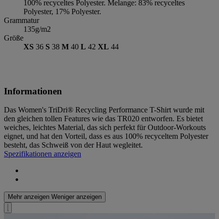
100% recyceltes Polyester. Melange: 83% recyceltes
Polyester, 17% Polyester.
Grammatur
135g/m2
Größe
XS
36
S
38
M
40
L
42
XL
44
Informationen
Das Women's TriDri® Recycling Performance T-Shirt wurde mit
den gleichen tollen Features wie das TR020 entworfen. Es bietet
weiches, leichtes Material, das sich perfekt für Outdoor-Workouts
eignet, und hat den Vorteil, dass es aus 100% recyceltem Polyester
besteht, das Schweiß von der Haut wegleitet.
Spezifikationen anzeigen
Mehr anzeigen
Weniger anzeigen