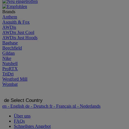
Brands
Anthem
Asquith & Fox
AWDis
AWDis Just Cool
AWDis Just Hoods
Bagbase
Beechfield
Gildan
Nike
Nutshell
ProRTX
TriDri
Westford Mill
Wombat
de
Select Country
en
- English
de
- Deutsch
fr
- Français
nl
- Nederlands
Über uns
FAQs
Schnellstes Angebot