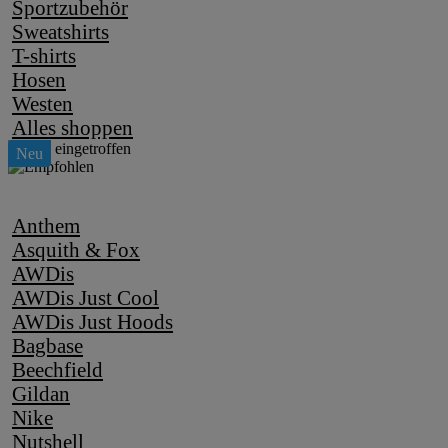
Sportzubehör
Sweatshirts
T-shirts
Hosen
Westen
Alles shoppen
Anthem
Asquith & Fox
AWDis
AWDis Just Cool
AWDis Just Hoods
Bagbase
Beechfield
Gildan
Nike
Nutshell