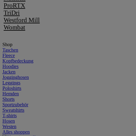
ProRTX
TriDri
Westford Mill
Wombat
Shop
Taschen
Fleece
Kopfbedeckung
Hoodies
Jacken
Jogginghosen
Leggings
Poloshirts
Hemden
Shorts
Sportzubehör
Sweatshirts
T-shirts
Hosen
Westen
Alles shoppen