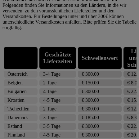
Folgenden finden Sie Informationen zu den Ländern, in die wir
versenden, zu den voraussichtlichen Lieferzeiten und den
Versandkosten. Für Bestellungen unter und über 300€ können
unterschiedliche Versandkosten anfallen. Bitte prüfen Sie die Tabelle
sorgfältig.
Lie
Geschätzte
Schwellenwert
unt
Lieferzeiten
Schw
Österreich
3-4 Tage
€ 300.00
€ 12.
Belgien
2 Tage
€ 150.00
€ 8.0
Bulgarien
4 Tage
€ 300.00
€ 22.
Kroatien
4-5 Tage
€ 300.00
€ 15.
Tschechien
2 Tage
€ 300.00
€ 12.
Dänemark
3 Tage
€ 185.00
€ 8.9
Estland
3-5 Tage
€ 300.00
€ 22.
Finnland
4-5 Tage
€ 300.00
€ 20.