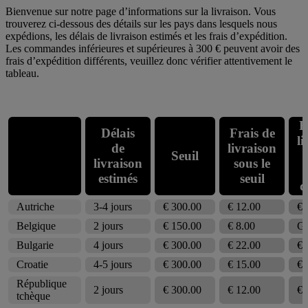
Bienvenue sur notre page d’informations sur la livraison. Vous
trouverez ci-dessous des détails sur les pays dans lesquels nous
expédions, les délais de livraison estimés et les frais d’expédition.
Les commandes inférieures et supérieures à 300 € peuvent avoir des
frais d’expédition différents, veuillez donc vérifier attentivement le
tableau.
F
Délais
Frais de
li
de
livraison
Seuil
livraison
sous le
estimés
seuil
d
Autriche
3-4 jours
€ 300.00
€ 12.00
€ 
Belgique
2 jours
€ 150.00
€ 8.00
Gr
Bulgarie
4 jours
€ 300.00
€ 22.00
€ 
Croatie
4-5 jours
€ 300.00
€ 15.00
€ 
République
2 jours
€ 300.00
€ 12.00
€ 
tchèque