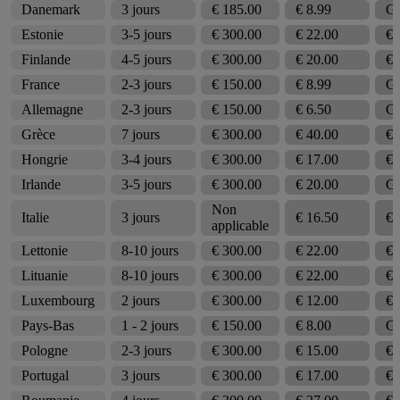
Danemark
3 jours
€ 185.00
€ 8.99
Gr
Estonie
3-5 jours
€ 300.00
€ 22.00
€ 
Finlande
4-5 jours
€ 300.00
€ 20.00
€ 
France
2-3 jours
€ 150.00
€ 8.99
Gr
Allemagne
2-3 jours
€ 150.00
€ 6.50
Gr
Grèce
7 jours
€ 300.00
€ 40.00
€ 
Hongrie
3-4 jours
€ 300.00
€ 17.00
€ 
Irlande
3-5 jours
€ 300.00
€ 20.00
Gr
Non
Italie
3 jours
€ 16.50
€ 
applicable
Lettonie
8-10 jours
€ 300.00
€ 22.00
€ 
Lituanie
8-10 jours
€ 300.00
€ 22.00
€ 
Luxembourg
2 jours
€ 300.00
€ 12.00
€ 
Pays-Bas
1 - 2 jours
€ 150.00
€ 8.00
Gr
Pologne
2-3 jours
€ 300.00
€ 15.00
€ 
Portugal
3 jours
€ 300.00
€ 17.00
€ 