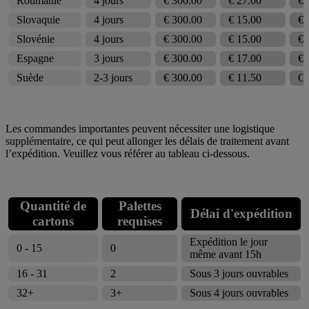
Roumanie
4 jours
€ 300.00
€ 27.00
€ 
Slovaquie
4 jours
€ 300.00
€ 15.00
€ 
Slovénie
4 jours
€ 300.00
€ 15.00
€ 
Espagne
3 jours
€ 300.00
€ 17.00
€ 
Suède
2-3 jours
€ 300.00
€ 11.50
Gr
Les commandes importantes peuvent nécessiter une logistique
supplémentaire, ce qui peut allonger les délais de traitement avant
l’expédition. Veuillez vous référer au tableau ci-dessous.
Quantité de
Palettes
Délai d'expédition
cartons
requises
Expédition le jour
0 - 15
0
même avant 15h
16 - 31
2
Sous 3 jours ouvrables
32+
3+
Sous 4 jours ouvrables