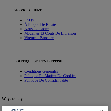
SERVICE CLIENT
FAQs
À Propos De Ralateam
Nous Contacter
Modalités Et Coûts De Livraison
Virement Bancaire
POLITIQUE DE L’ENTREPRISE
Conditions Générales
Politique En Matière De Cookies
Politique De Confidentialité
Ways to pay