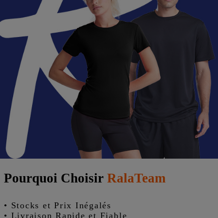
sur première commande
Expédition le Jour Même,
Livraison
Rapide en Europe
Commandez aujourd'hui, nous expédions
aujourd'hui -
zéro délai, zéro tracas.
Pourquoi Choisir
RalaTeam
• Stocks et Prix Inégalés
• Livraison Rapide et Fiable