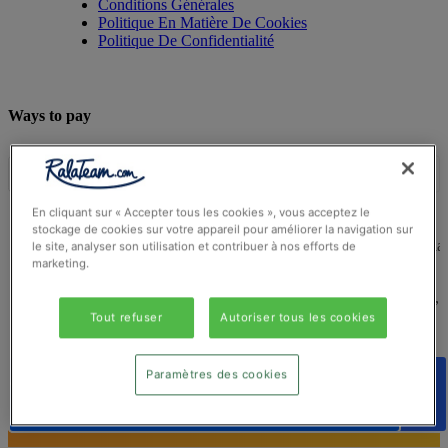
Conditions Générales
Politique En Matière De Cookies
Politique De Confidentialité
Ways to pay
En cliquant sur « Accepter tous les cookies », vous acceptez le
stockage de cookies sur votre appareil pour améliorer la navigation sur
© Ralateam
2026
| Ralateam B.V., Registered in the Netherla
le site, analyser son utilisation et contribuer à nos efforts de
Reg Number 862510673
marketing.
Registered Office: Ralateam B.V., Laan van Vredenoord 33,
2289DA Rijswijk, Netherlands
Tout refuser
Autoriser tous les cookies
Rejoignez RalaTeam
Paramètres des cookies
MAINTENANT
Rejoignez RalaTeam maintenant
Rejoignez RalaTeam maintenant