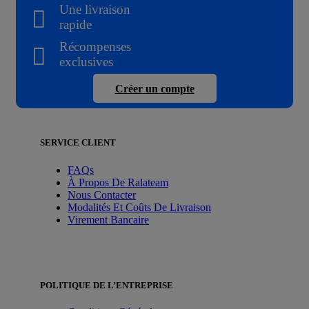
Une livraison
rapide
Récompenses
exclusives
Créer un compte
SERVICE CLIENT
FAQs
À Propos De Ralateam
Nous Contacter
Modalités Et Coûts De Livraison
Virement Bancaire
POLITIQUE DE L’ENTREPRISE