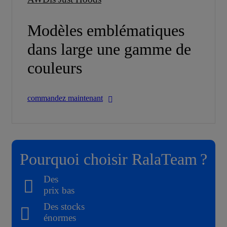
Modèles emblématiques
dans large une gamme de
couleurs
commandez maintenant
Pourquoi choisir RalaTeam ?
Des
prix bas
Des stocks
énormes