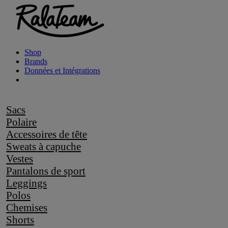
Shop
Brands
Données et Intégrations
Sacs
Polaire
Accessoires de tête
Sweats à capuche
Vestes
Pantalons de sport
Leggings
Polos
Chemises
Shorts