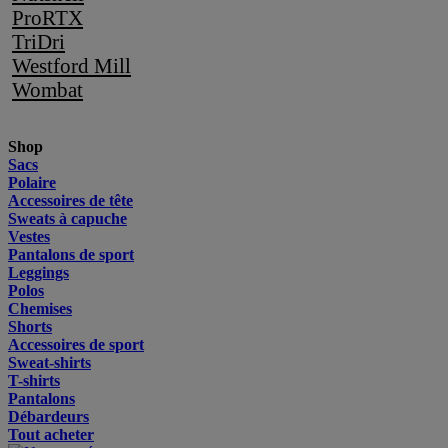
ProRTX
TriDri
Westford Mill
Wombat
Shop
Sacs
Polaire
Accessoires de tête
Sweats à capuche
Vestes
Pantalons de sport
Leggings
Polos
Chemises
Shorts
Accessoires de sport
Sweat-shirts
T-shirts
Pantalons
Débardeurs
Tout acheter