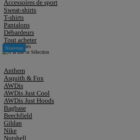
Accessoires de sport
Sweat-shirts
T-shirts
Pantalons
Débardeurs
Tout acheter
Anthem
Asquith & Fox
AWDis
AWDis Just Cool
AWDis Just Hoods
Bagbase
Beechfield
Gildan
Nike
Nutshell