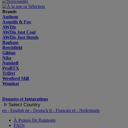
Brands
Anthem
Asquith & Fox
AWDis
AWDis Just Cool
AWDis Just Hoods
Bagbase
Beechfield
Gildan
Nike
Nutshell
ProRTX
TriDri
Westford Mill
Wombat
Données et Intégrations
fr
Select Country
en
- English
de
- Deutsch
fr
- Français
nl
- Nederlands
À Propos De Ralateam
FAQs