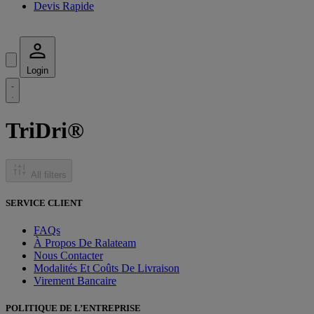
Devis Rapide
Login
TriDri®
All filters
SERVICE CLIENT
FAQs
À Propos De Ralateam
Nous Contacter
Modalités Et Coûts De Livraison
Virement Bancaire
POLITIQUE DE L’ENTREPRISE