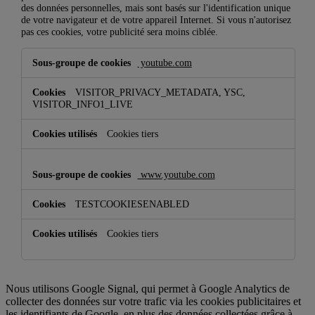
des données personnelles, mais sont basés sur l'identification unique
de votre navigateur et de votre appareil Internet. Si vous n'autorisez
pas ces cookies, votre publicité sera moins ciblée.
Cookies
youtube.com
pour
une
publicité
VISITOR_PRIVACY_METADATA, YSC,
ciblée
VISITOR_INFO1_LIVE
Cookies tiers
www.youtube.com
TESTCOOKIESENABLED
Cookies tiers
Nous utilisons Google Signal, qui permet à Google Analytics de
collecter des données sur votre trafic via les cookies publicitaires et
les identifiants de Google, en plus des données collectées grâce à