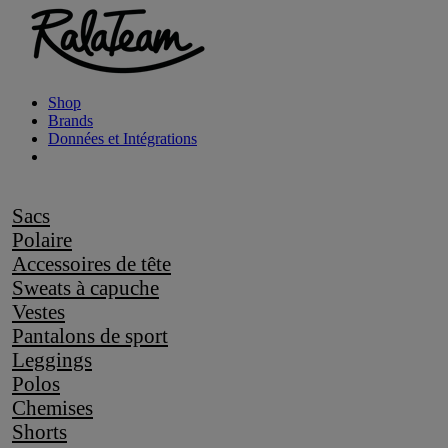
Shop
Brands
Données et Intégrations
Sacs
Polaire
Accessoires de tête
Sweats à capuche
Vestes
Pantalons de sport
Leggings
Polos
Chemises
Shorts