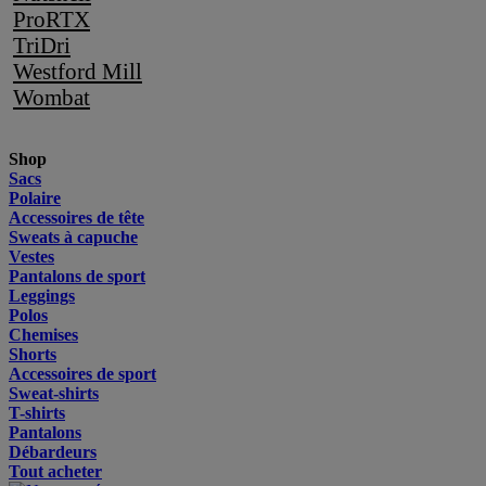
ProRTX
TriDri
Westford Mill
Wombat
Shop
Sacs
Polaire
Accessoires de tête
Sweats à capuche
Vestes
Pantalons de sport
Leggings
Polos
Chemises
Shorts
Accessoires de sport
Sweat-shirts
T-shirts
Pantalons
Débardeurs
Tout acheter