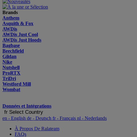
Brands
Anthem
Asquith & Fox
AWDis
AWDis Just Cool
AWDis Just Hoods
Bagbase
Beechfield
Gildan
Nike
Nutshell
ProRTX
TriDri
Westford Mill
Wombat
Données et Intégrations
fr
Select Country
en
- English
de
- Deutsch
fr
- Français
nl
- Nederlands
À Propos De Ralateam
FAQs