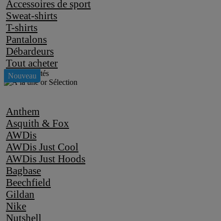
Accessoires de sport
Sweat-shirts
T-shirts
Pantalons
Débardeurs
Tout acheter
Anthem
Asquith & Fox
AWDis
AWDis Just Cool
AWDis Just Hoods
Bagbase
Beechfield
Gildan
Nike
Nutshell