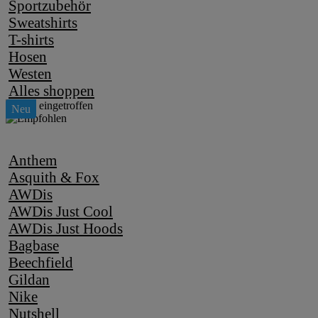
Sportzubehör
Sweatshirts
T-shirts
Hosen
Westen
Alles shoppen
Anthem
Asquith & Fox
AWDis
AWDis Just Cool
AWDis Just Hoods
Bagbase
Beechfield
Gildan
Nike
Nutshell