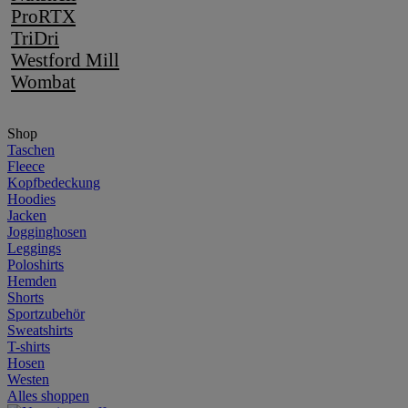
ProRTX
TriDri
Westford Mill
Wombat
Shop
Taschen
Fleece
Kopfbedeckung
Hoodies
Jacken
Jogginghosen
Leggings
Poloshirts
Hemden
Shorts
Sportzubehör
Sweatshirts
T-shirts
Hosen
Westen
Alles shoppen