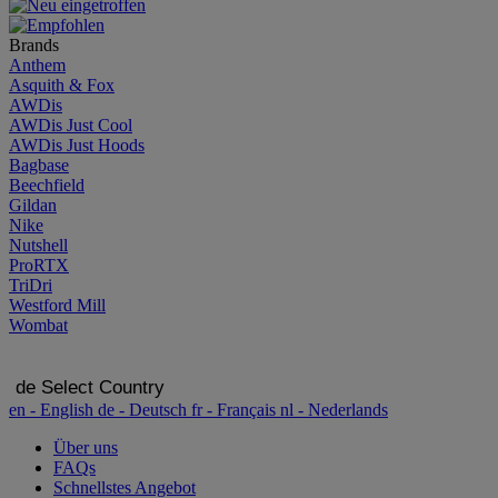
Brands
Anthem
Asquith & Fox
AWDis
AWDis Just Cool
AWDis Just Hoods
Bagbase
Beechfield
Gildan
Nike
Nutshell
ProRTX
TriDri
Westford Mill
Wombat
de
Select Country
en
- English
de
- Deutsch
fr
- Français
nl
- Nederlands
Über uns
FAQs
Schnellstes Angebot