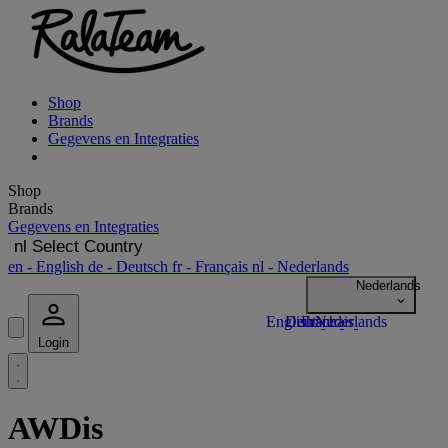
Shop
Brands
Gegevens en Integraties
Shop
Brands
Gegevens en Integraties
nl
Select Country
en
- English
de
- Deutsch
fr
- Français
nl
- Nederlands
Login
AWDis