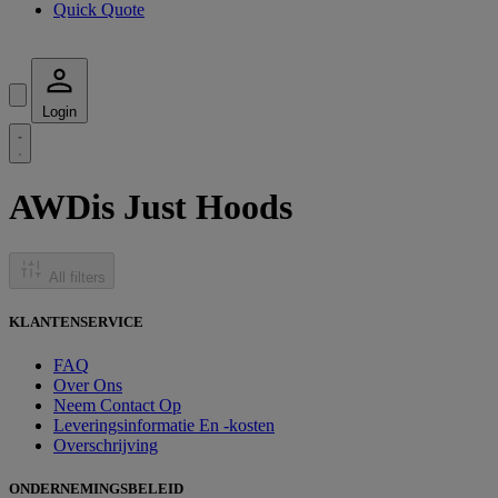
Quick Quote
Login
AWDis Just Hoods
All filters
KLANTENSERVICE
FAQ
Over Ons
Neem Contact Op
Leveringsinformatie En -kosten
Overschrijving
ONDERNEMINGSBELEID