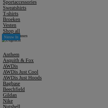
Sportaccessories
Sweatshirts
T-shirts
Broeken
Vesten
Shop all
Anthem
Asquith & Fox
AWDis
AWDis Just Cool
AWDis Just Hoods
Bagbase
Beechfield
Gildan
Nike
Nutshell