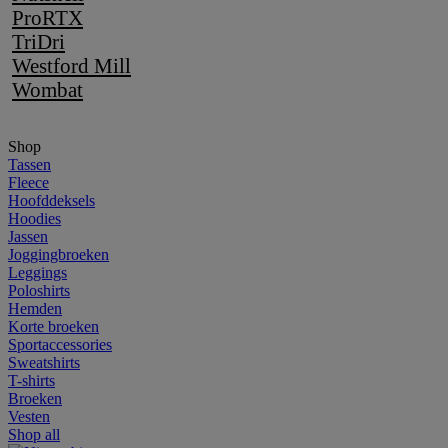
ProRTX
TriDri
Westford Mill
Wombat
Shop
Tassen
Fleece
Hoofddeksels
Hoodies
Jassen
Joggingbroeken
Leggings
Poloshirts
Hemden
Korte broeken
Sportaccessories
Sweatshirts
T-shirts
Broeken
Vesten
Shop all