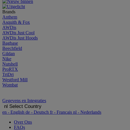
Brands
Anthem
Asquith & Fox
AWDis
AWDis Just Cool
AWDis Just Hoods
Bagbase
Beechfield
Gildan
Nike
Nutshell
ProRTX
TriDri
Westford Mill
Wombat
Gegevens en Integraties
nl
Select Country
en
- English
de
- Deutsch
fr
- Français
nl
- Nederlands
Over Ons
FAQs