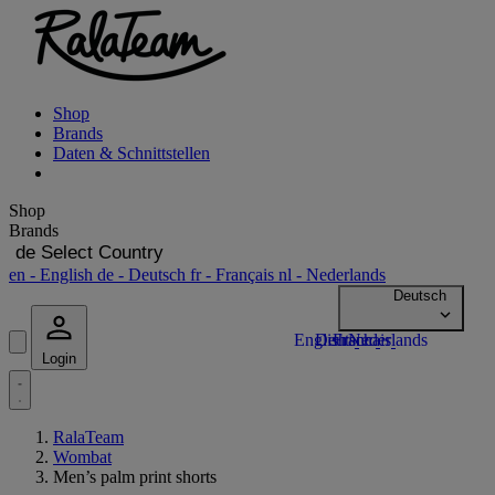
Shop
Brands
Daten & Schnittstellen
Shop
Brands
de
Select Country
en
- English
de
- Deutsch
fr
- Français
nl
- Nederlands
Login
RalaTeam
Wombat
Men’s palm print shorts