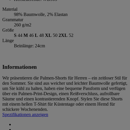
Material
98% Baumwolle, 2% Elastan
Grammatur
260 g/m2
Größe
S
44
M
46
L
48
XL
50
2XL
52
Länge
Beinlänge: 24cm
Informationen
Wir präsentieren die Palmen-Shorts für Herren – ein zeitloser Stil für
den Sommer. Sie sind aus weicher und leichter Baumwolle gefertigt,
um Sie kühl zu halten, haben eine bequeme Passform und verfügen
über ein Palmen-Print-Design, einen Reißverschluss, aufrollbare
Säume und einen kontrastierenden Knopf. Stylen Sie diese Shorts
mit einem hellen T-Shirt für Küstentage oder einem Hemd für
schickere Wochenenden.
Spezifikationen anzeigen