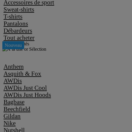
Accessoires de sport
Sweat-shirts
T-shirts
Pantalons
Débardeurs
Tout acheter
Anthem
Asquith & Fox
AWDis
AWDis Just Cool
AWDis Just Hoods
Bagbase
Beechfield
Gildan
Nike
Nutshell