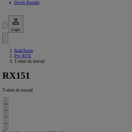
Devis Rapide
Login
RalaTeam
Pro RTX
T-shirt de travail
RX151
T-shirt de travail