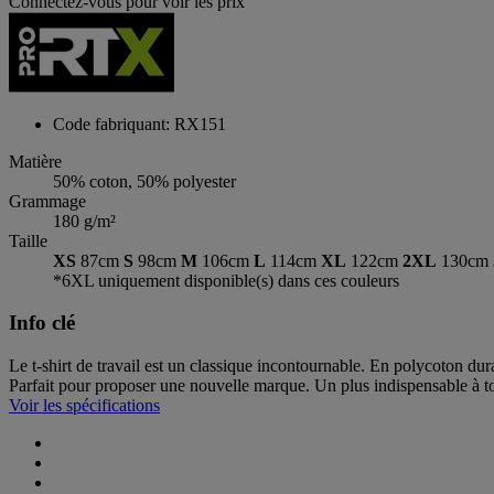
Connectez-vous pour voir les prix
Code fabriquant: RX151
Matière
50% coton, 50% polyester
Grammage
180 g/m²
Taille
XS
87cm
S
98cm
M
106cm
L
114cm
XL
122cm
2XL
130cm
*6XL uniquement disponible(s) dans ces couleurs
Info clé
Le t-shirt de travail est un classique incontournable. En polycoton du
Parfait pour proposer une nouvelle marque. Un plus indispensable à to
Voir les spécifications