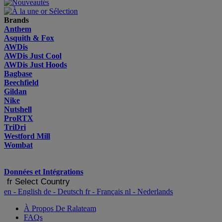
Brands
Anthem
Asquith & Fox
AWDis
AWDis Just Cool
AWDis Just Hoods
Bagbase
Beechfield
Gildan
Nike
Nutshell
ProRTX
TriDri
Westford Mill
Wombat
Données et Intégrations
fr
Select Country
en
- English
de
- Deutsch
fr
- Français
nl
- Nederlands
À Propos De Ralateam
FAQs