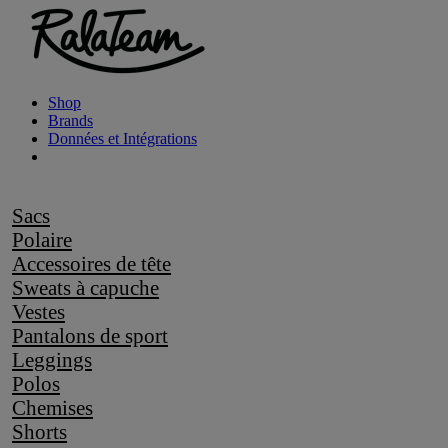
Shop
Brands
Données et Intégrations
Sacs
Polaire
Accessoires de tête
Sweats à capuche
Vestes
Pantalons de sport
Leggings
Polos
Chemises
Shorts