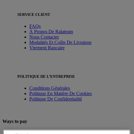
SERVICE CLIENT
FAQs
À Propos De Ralateam
Nous Contacter
Modalités Et Coûts De Livraison
Virement Bancaire
POLITIQUE DE L’ENTREPRISE
Conditions Générales
Politique En Matière De Cookies
Politique De Confidentialité
Ways to pay