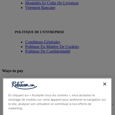
Modalités Et Coûts De Livraison
Virement Bancaire
POLITIQUE DE L’ENTREPRISE
Conditions Générales
Politique En Matière De Cookies
Politique De Confidentialité
Ways to pay
En cliquant sur « Accepter tous les cookies », vous acceptez le
stockage de cookies sur votre appareil pour améliorer la navigation sur
© Ralateam
2026
| Ralateam B.V., Registered in the Netherla
le site, analyser son utilisation et contribuer à nos efforts de
Reg Number 862510673
marketing.