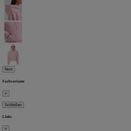
Next
Farbvariante
×
Schließen
Links
×