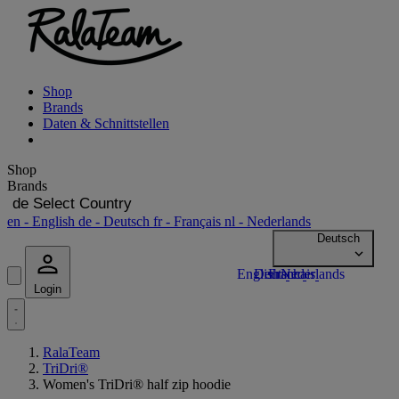
Shop
Brands
Daten & Schnittstellen
Shop
Brands
de
Select Country
en
- English
de
- Deutsch
fr
- Français
nl
- Nederlands
Login
RalaTeam
TriDri®
Women's TriDri® half zip hoodie