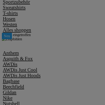
Sportzubehör
Sweatshirts
T-shirts
Hosen
Westen
Alles shoppen
Anthem
Asquith & Fox
AWDis
AWDis Just Cool
AWDis Just Hoods
Bagbase
Beechfield
Gildan
Nike
Nutshell