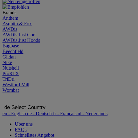
Brands
Anthem
Asquith & Fox
AWDis
AWDis Just Cool
AWDis Just Hoods
Bagbase
Beechfield
Gildan
Nike
Nutshell
ProRTX
TriDri
Westford Mill
Wombat
de
Select Country
en
- English
de
- Deutsch
fr
- Français
nl
- Nederlands
Über uns
FAQs
Schnellstes Angebot