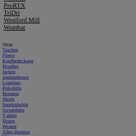
ProRTX
TriDri
Westford Mill
Wombat
Shop
Taschen
Fleece
Kopfbedeckung
Hoodies
Jacken
Jogginghosen
Leggings
Poloshirts
Hemden
Shorts
Sportzubehör
Sweatshirts
T-shirts
Hosen
Westen
Alles shoppen