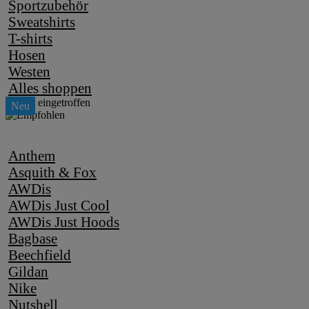
Sportzubehör
Sweatshirts
T-shirts
Hosen
Westen
Alles shoppen
Anthem
Asquith & Fox
AWDis
AWDis Just Cool
AWDis Just Hoods
Bagbase
Beechfield
Gildan
Nike
Nutshell