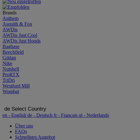
Brands
Anthem
Asquith & Fox
AWDis
AWDis Just Cool
AWDis Just Hoods
Bagbase
Beechfield
Gildan
Nike
Nutshell
ProRTX
TriDri
Westford Mill
Wombat
de
Select Country
en
- English
de
- Deutsch
fr
- Français
nl
- Nederlands
Über uns
FAQs
Schnellstes Angebot