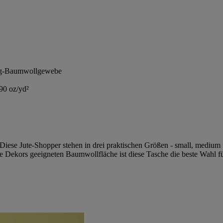
ling-Baumwollgewebe
90 oz/yd²
ese Jute-Shopper stehen in drei praktischen Größen - small, medium u
eative Dekors geeigneten Baumwollfläche ist diese Tasche die beste Wah