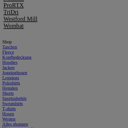
ProRTX
TriDri
Westford Mill
Wombat
Shop
Taschen
Fleece
Kopfbedeckung
Hoodies
Jacken
Jogginghosen
Leggings
Poloshirts
Hemden
Shorts
Sportzubehör
Sweatshirts
T-shirts
Hosen
Westen
Alles shoppen