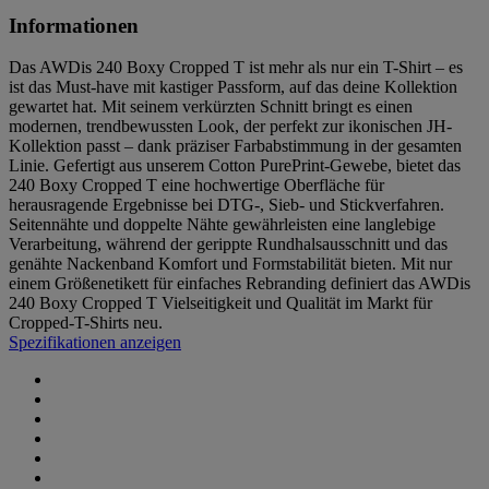
Informationen
Das AWDis 240 Boxy Cropped T ist mehr als nur ein T-Shirt – es
ist das Must-have mit kastiger Passform, auf das deine Kollektion
gewartet hat. Mit seinem verkürzten Schnitt bringt es einen
modernen, trendbewussten Look, der perfekt zur ikonischen JH-
Kollektion passt – dank präziser Farbabstimmung in der gesamten
Linie. Gefertigt aus unserem Cotton PurePrint-Gewebe, bietet das
240 Boxy Cropped T eine hochwertige Oberfläche für
herausragende Ergebnisse bei DTG-, Sieb- und Stickverfahren.
Seitennähte und doppelte Nähte gewährleisten eine langlebige
Verarbeitung, während der gerippte Rundhalsausschnitt und das
genähte Nackenband Komfort und Formstabilität bieten. Mit nur
einem Größenetikett für einfaches Rebranding definiert das AWDis
240 Boxy Cropped T Vielseitigkeit und Qualität im Markt für
Cropped-T-Shirts neu.
Spezifikationen anzeigen