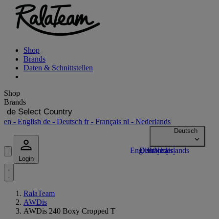
Shop
Brands
Daten & Schnittstellen
Shop
Brands
de
Select Country
en
- English
de
- Deutsch
fr
- Français
nl
- Nederlands
Login
RalaTeam
AWDis
AWDis 240 Boxy Cropped T