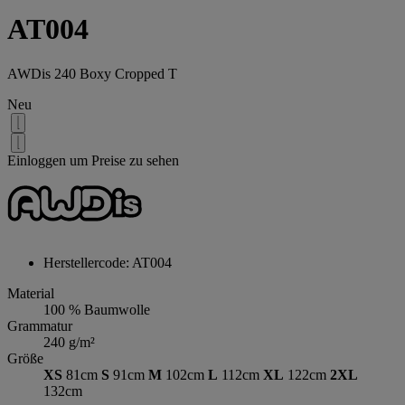
AT004
AWDis 240 Boxy Cropped T
Neu
Einloggen um Preise zu sehen
Herstellercode: AT004
Material
100 % Baumwolle
Grammatur
240 g/m²
Größe
XS
81cm
S
91cm
M
102cm
L
112cm
XL
122cm
2XL
132cm