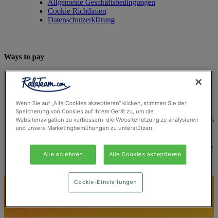
Allgemeine Geschäftsbedingungen
Cookie-Richtlinien
Datenschutzerklärung
Ways to pay
Wenn Sie auf „Alle Cookies akzeptieren“ klicken, stimmen Sie der
Speicherung von Cookies auf Ihrem Gerät zu, um die
© Ralateam
2026
| Ralateam B.V., Registered in the Netherla
Websitenavigation zu verbessern, die Websitenutzung zu analysieren
Reg Number 862510673
und unsere Marketingbemühungen zu unterstützen.
Registered Office: Ralateam B.V., Laan van Vredenoord 33,
2289DA Rijswijk, Netherlands
Alle ablehnen
Alle Cookies akzeptieren
Cookie-Einstellungen