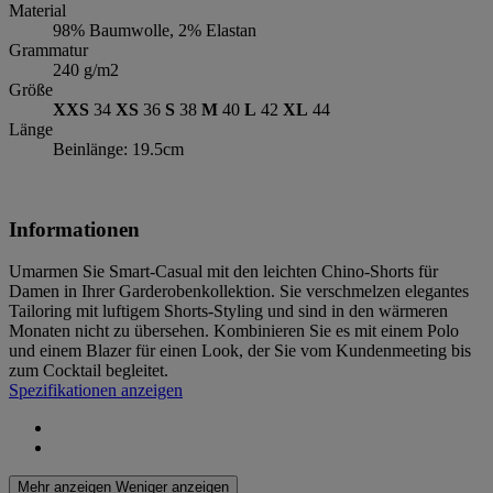
Material
98% Baumwolle, 2% Elastan
Grammatur
240 g/m2
Größe
XXS
34
XS
36
S
38
M
40
L
42
XL
44
Länge
Beinlänge: 19.5cm
Informationen
Umarmen Sie Smart-Casual mit den leichten Chino-Shorts für
Damen in Ihrer Garderobenkollektion. Sie verschmelzen elegantes
Tailoring mit luftigem Shorts-Styling und sind in den wärmeren
Monaten nicht zu übersehen. Kombinieren Sie es mit einem Polo
und einem Blazer für einen Look, der Sie vom Kundenmeeting bis
zum Cocktail begleitet.
Spezifikationen anzeigen
Mehr anzeigen
Weniger anzeigen