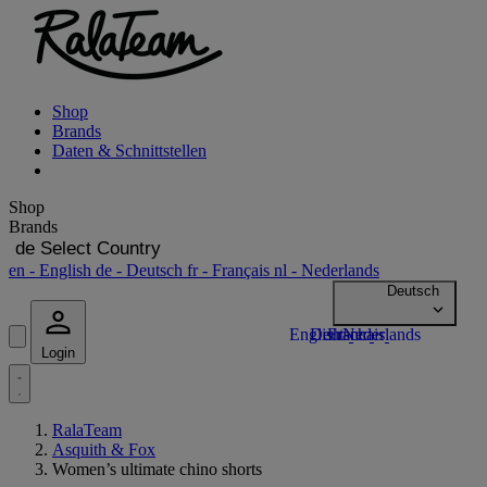
Shop
Brands
Daten & Schnittstellen
Shop
Brands
de
Select Country
en
- English
de
- Deutsch
fr
- Français
nl
- Nederlands
Login
RalaTeam
Asquith & Fox
Women’s ultimate chino shorts