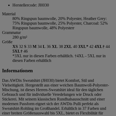
Herstellercode: JH030
Material
80% Ringspun baumwolle, 20% Polyester, Heather Grey:
75% Ringspun baumwolle, 25% Polyester, Charcoal: 52%
Ringspun baumwolle, 48% Polyesterr
Grammatur
280 g/m²
Größe
XS
32
S
33
M
34
L
36
XL
38
2XL
40
3XL*
42
4XL†
44
5XL†
46
*3XL nur in diesen Farben erhältlich. †4XL - 5XL nur in
diesen Farben erhältlich
Informationen
Das AWDis Sweatshirt (JH030) bietet Komfort, Stil und
Vielseitigkeit. Hergestellt aus einer weichen Baumwoll-Polyester-
Mischung, ist dieses Herren-Sweatshirt ideal für den täglichen
Gebrauch und für individuelle Veredelungen wie Druck oder
Stickerei. Mit seinem klassischen Rundhalsausschnitt und einer
modernen Passform eignet sich der AWDis Pulli perfekt als
Sweatshirt-Rohling im Großhandel. Erhältlich in 37 Farben und
einer breiten Größenauswahl bis 5XL, bietet es Flexibilität für