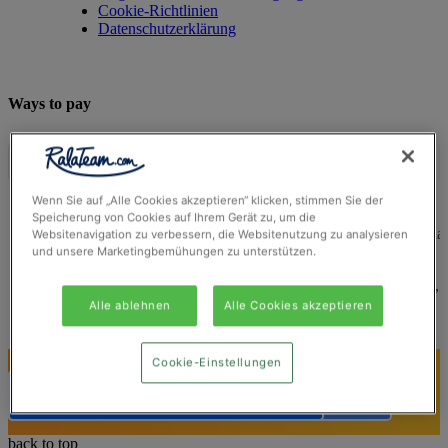
Cookie-Richtlinien
Datenschutzerklärung
Ways to pay
Wenn Sie auf „Alle Cookies akzeptieren“ klicken, stimmen Sie der
Speicherung von Cookies auf Ihrem Gerät zu, um die
© Ralateam
2026
| Ralateam B.V., Registered in the Netherla
Websitenavigation zu verbessern, die Websitenutzung zu analysieren
Reg Number 862510673
und unsere Marketingbemühungen zu unterstützen.
Registered Office: Ralateam B.V., Laan van Vredenoord 33,
2289DA Rijswijk, Netherlands
Alle ablehnen
Alle Cookies akzeptieren
Cookie-Einstellungen
Treten Sie JETZT Ralateam bei
Jetzt RalaTeam beitreten
Jetzt RalaTeam beitreten
back to top