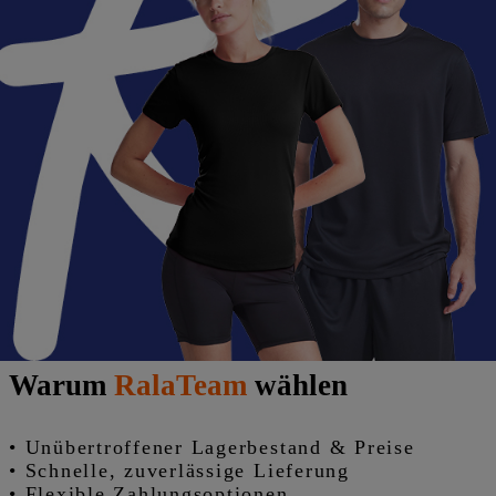
Versand am selben Tag,
Schnelle
Lieferung in Europa
Heute bestellen, heute versenden wir -
keine
Verzögerungen, kein Ärger.
Warum
RalaTeam
wählen
• Unübertroffener Lagerbestand & Preise
• Schnelle, zuverlässige Lieferung
• Flexible Zahlungsoptionen