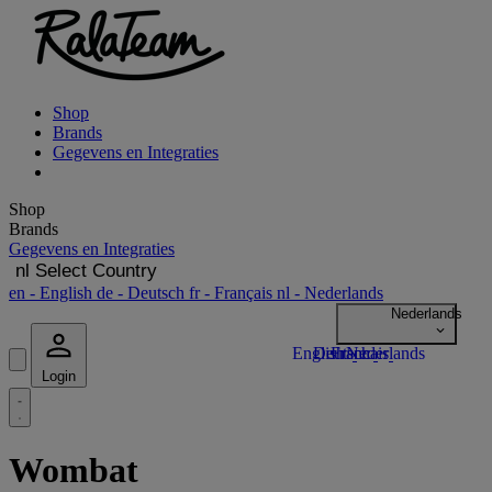
Shop
Brands
Gegevens en Integraties
Shop
Brands
Gegevens en Integraties
nl
Select Country
en
- English
de
- Deutsch
fr
- Français
nl
- Nederlands
Login
Wombat