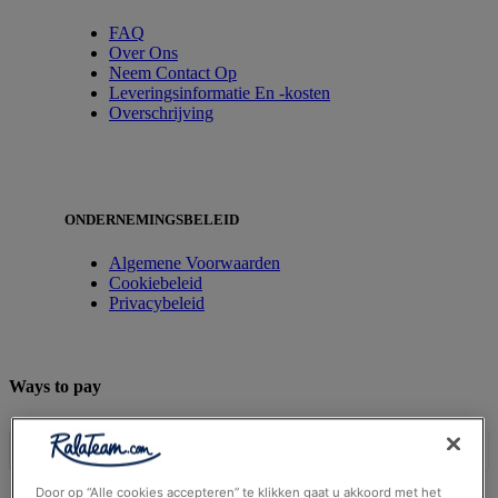
FAQ
Over Ons
Neem Contact Op
Leveringsinformatie En -kosten
Overschrijving
ONDERNEMINGSBELEID
Algemene Voorwaarden
Cookiebeleid
Privacybeleid
Ways to pay
Door op “Alle cookies accepteren” te klikken gaat u akkoord met het