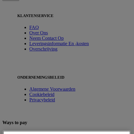
KLANTENSERVICE
FAQ
Over Ons
Neem Contact Op
Leveringsinformatie En -kosten
Overschrijving
ONDERNEMINGSBELEID
Algemene Voorwaarden
Cookiebeleid
Privacybeleid
Ways to pay