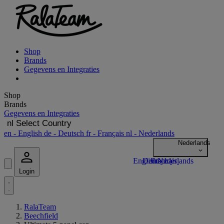
Shop
Brands
Gegevens en Integraties
Shop
Brands
Gegevens en Integraties
nl
Select Country
en
- English
de
- Deutsch
fr
- Français
nl
- Nederlands
Login
RalaTeam
Beechfield