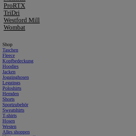
ProRTX
TriDri
Westford Mill
Wombat
Shop
Taschen
Fleece
Kopfbedeckung
Hoodies
Jacken
Jogginghosen
Leggings
Poloshirts
Hemden
Shorts
Sportzubehör
Sweatshirts
T-shirts
Hosen
Westen
Alles shoppen