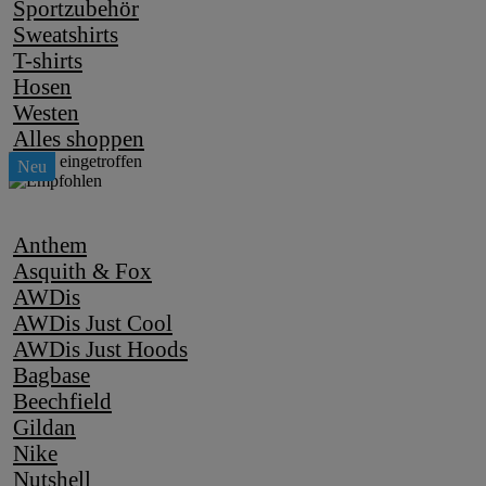
Sportzubehör
Sweatshirts
T-shirts
Hosen
Westen
Alles shoppen
Anthem
Asquith & Fox
AWDis
AWDis Just Cool
AWDis Just Hoods
Bagbase
Beechfield
Gildan
Nike
Nutshell