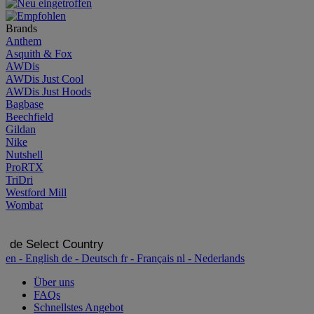
Brands
Anthem
Asquith & Fox
AWDis
AWDis Just Cool
AWDis Just Hoods
Bagbase
Beechfield
Gildan
Nike
Nutshell
ProRTX
TriDri
Westford Mill
Wombat
de
Select Country
en
- English
de
- Deutsch
fr
- Français
nl
- Nederlands
Über uns
FAQs
Schnellstes Angebot