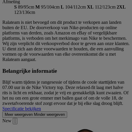
Afmeting
S
89/95cm
M
95/104cm
L
104/112cm
XL
112/123cm
2XL
123/136cm
Ralateam is niet bevoegd om dit product te verkopen aan landen
buiten de EU. De doorverkoop van Nike-producten op online
platforms van derden, zoals Amazon en eBay of vergelijkbare
platforms, is verboden om het merkimago van Nike te beschermen.
Wij zijn verplicht dit verkoopverbod door te geven aan onze klanten.
U dient zich aan deze voorwaarden te houden, die een aanvulling
vormen op de voorwaarden van elke overeenkomst die u met
Ralateam aangaat.
Belangrijke informatie
Blijf warm tijdens je rangesessie of tijdens de coole starttijden van
07.00 uur in de Nike Victory top. Deze relaxed-fit laag met halve
rits is licht en rekbaar, zodat je vrij en gemakkelijk kunt zwaaien. Of
het nu om een grote emmer met ballen gaat of om de volle 18, de
zweetafvoerende stof zorgt ervoor dat je bij elke slag droog blijft.
Specificatie bekijken
Meer weergeven
Minder weergeven
New