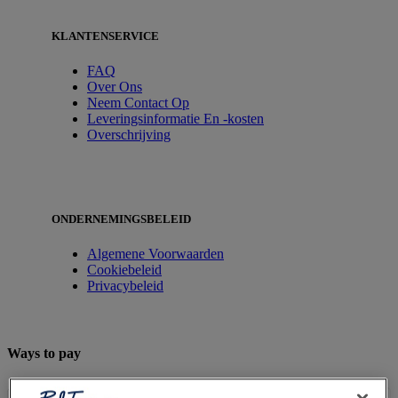
KLANTENSERVICE
FAQ
Over Ons
Neem Contact Op
Leveringsinformatie En -kosten
Overschrijving
ONDERNEMINGSBELEID
Algemene Voorwaarden
Cookiebeleid
Privacybeleid
Ways to pay