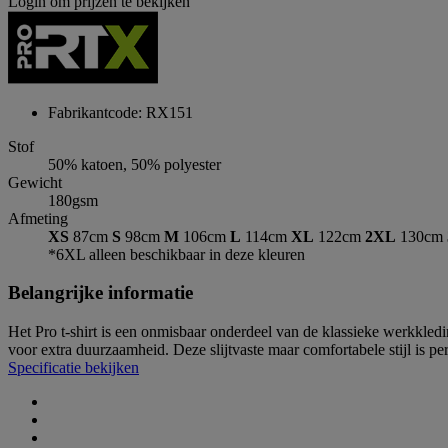
Login om prijzen te bekijken
Fabrikantcode: RX151
Stof
50% katoen, 50% polyester
Gewicht
180gsm
Afmeting
XS
87cm
S
98cm
M
106cm
L
114cm
XL
122cm
2XL
130cm
*6XL alleen beschikbaar in deze kleuren
Belangrijke informatie
Het Pro t-shirt is een onmisbaar onderdeel van de klassieke werkkle
voor extra duurzaamheid. Deze slijtvaste maar comfortabele stijl is p
Specificatie bekijken