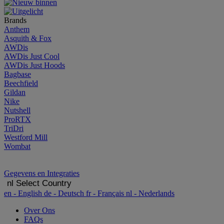
Brands
Anthem
Asquith & Fox
AWDis
AWDis Just Cool
AWDis Just Hoods
Bagbase
Beechfield
Gildan
Nike
Nutshell
ProRTX
TriDri
Westford Mill
Wombat
Gegevens en Integraties
nl
Select Country
en
- English
de
- Deutsch
fr
- Français
nl
- Nederlands
Over Ons
FAQs