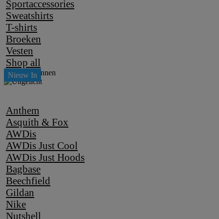
Sportaccessories
Sweatshirts
T-shirts
Broeken
Vesten
Shop all
Anthem
Asquith & Fox
AWDis
AWDis Just Cool
AWDis Just Hoods
Bagbase
Beechfield
Gildan
Nike
Nutshell