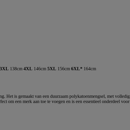
3XL
138cm
4XL
146cm
5XL
156cm
6XL*
164cm
ding. Het is gemaakt van een duurzaam polykatoenmengsel, met volledig 
erfect om een merk aan toe te voegen en is een essentieel onderdeel voo