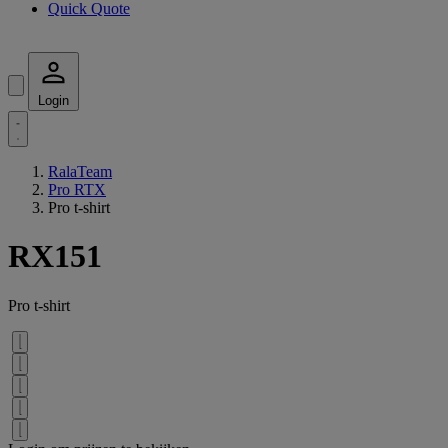
Quick Quote
Login
RalaTeam
Pro RTX
Pro t-shirt
RX151
Pro t-shirt