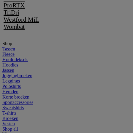
ProRTX
TriDri
Westford Mill
Wombat
Shop
Tassen
Fleece
Hoofddeksels
Hoodies
Jassen
Joggingbroeken
Leggings
Poloshirts
Hemden
Korte broeken
Sportaccessories
Sweatshirts
T-shirts
Broeken
Vesten
Shop all