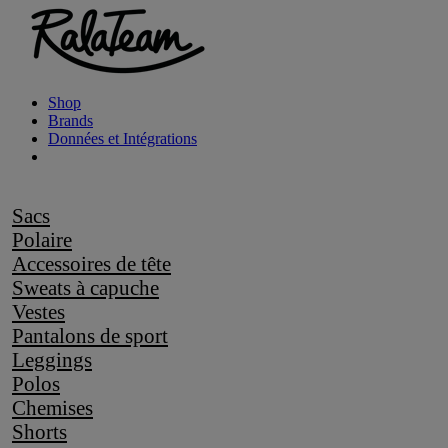
Shop
Brands
Données et Intégrations
Sacs
Polaire
Accessoires de tête
Sweats à capuche
Vestes
Pantalons de sport
Leggings
Polos
Chemises
Shorts