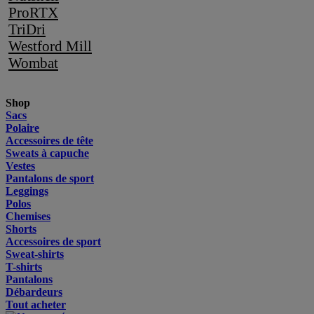
ProRTX
TriDri
Westford Mill
Wombat
Shop
Sacs
Polaire
Accessoires de tête
Sweats à capuche
Vestes
Pantalons de sport
Leggings
Polos
Chemises
Shorts
Accessoires de sport
Sweat-shirts
T-shirts
Pantalons
Débardeurs
Tout acheter