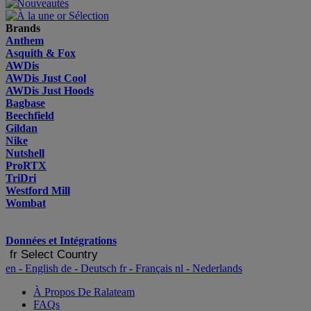
Brands
Anthem
Asquith & Fox
AWDis
AWDis Just Cool
AWDis Just Hoods
Bagbase
Beechfield
Gildan
Nike
Nutshell
ProRTX
TriDri
Westford Mill
Wombat
Données et Intégrations
fr
Select Country
en
- English
de
- Deutsch
fr
- Français
nl
- Nederlands
À Propos De Ralateam
FAQs