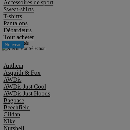
Accessoires de sport
Sweat-shirts
T-shirts
Pantalons
Débardeurs
Tout acheter
Anthem
Asquith & Fox
AWDis
AWDis Just Cool
AWDis Just Hoods
Bagbase
Beechfield
Gildan
Nike
Nutshell