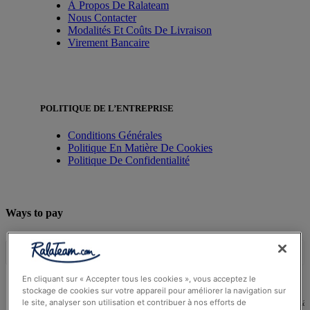
À Propos De Ralateam
Nous Contacter
Modalités Et Coûts De Livraison
Virement Bancaire
POLITIQUE DE L’ENTREPRISE
Conditions Générales
Politique En Matière De Cookies
Politique De Confidentialité
Ways to pay
En cliquant sur « Accepter tous les cookies », vous acceptez le
stockage de cookies sur votre appareil pour améliorer la navigation sur
© Ralateam
2026
| Ralateam B.V., Registered in the Netherla
le site, analyser son utilisation et contribuer à nos efforts de