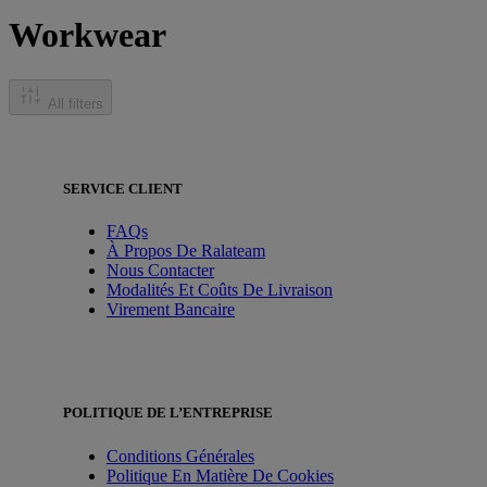
Workwear
All filters
SERVICE CLIENT
FAQs
À Propos De Ralateam
Nous Contacter
Modalités Et Coûts De Livraison
Virement Bancaire
POLITIQUE DE L’ENTREPRISE
Conditions Générales
Politique En Matière De Cookies