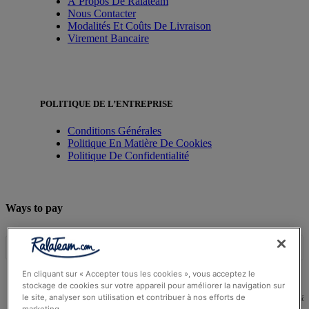
À Propos De Ralateam
Nous Contacter
Modalités Et Coûts De Livraison
Virement Bancaire
POLITIQUE DE L’ENTREPRISE
Conditions Générales
Politique En Matière De Cookies
Politique De Confidentialité
Ways to pay
En cliquant sur « Accepter tous les cookies », vous acceptez le
stockage de cookies sur votre appareil pour améliorer la navigation sur
© Ralateam
2026
| Ralateam B.V., Registered in the Netherla
le site, analyser son utilisation et contribuer à nos efforts de