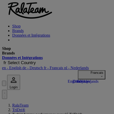
Shop
Brands
Données et Intégrations
Shop
Brands
Données et Intégrations
fr
Select Country
en
- English
de
- Deutsch
fr
- Français
nl
- Nederlands
Login
RalaTeam
TriDri®