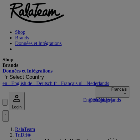
Shop
Brands
Données et Intégrations
Shop
Brands
Données et Intégrations
fr
Select Country
en
- English
de
- Deutsch
fr
- Français
nl
- Nederlands
Login
RalaTeam
TriDri®