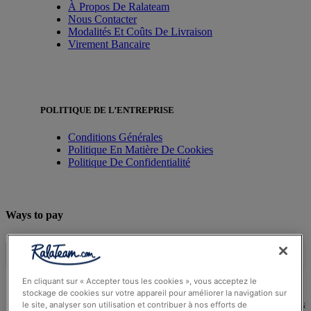
À Propos De Ralateam
Nous Contacter
Modalités Et Coûts De Livraison
Virement Bancaire
POLITIQUE DE L’ENTREPRISE
Conditions Générales
Politique En Matière De Cookies
Politique De Confidentialité
Ways to pay
En cliquant sur « Accepter tous les cookies », vous acceptez le
stockage de cookies sur votre appareil pour améliorer la navigation sur
© Ralateam
2026
| Ralateam B.V., Registered in the Netherla
le site, analyser son utilisation et contribuer à nos efforts de