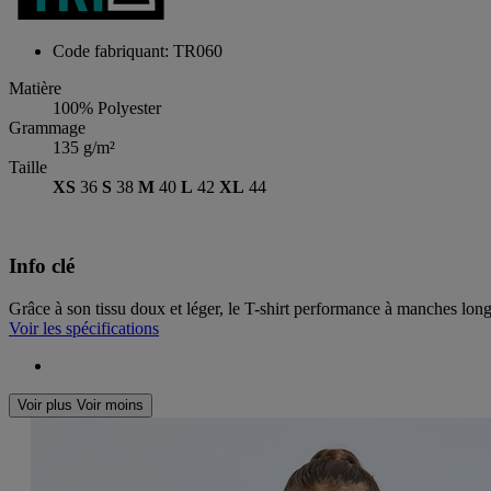
Code fabriquant: TR060
Matière
100% Polyester
Grammage
135 g/m²
Taille
XS
36
S
38
M
40
L
42
XL
44
Info clé
Grâce à son tissu doux et léger, le T-shirt performance à manches long
Voir les spécifications
Voir plus
Voir moins