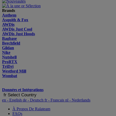
Brands
Anthem
Asquith & Fox
AWDis
AWDis Just Cool
AWDis Just Hoods
Bagbase
Beechfield
Gildan
Nike
Nutshell
ProRTX
TriDri
Westford Mill
Wombat
Données et Intégrations
fr
Select Country
en
- English
de
- Deutsch
fr
- Français
nl
- Nederlands
À Propos De Ralateam
FAQs