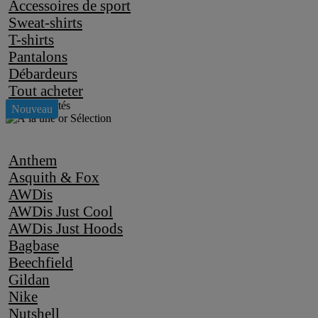
Accessoires de sport
Sweat-shirts
T-shirts
Pantalons
Débardeurs
Tout acheter
Anthem
Asquith & Fox
AWDis
AWDis Just Cool
AWDis Just Hoods
Bagbase
Beechfield
Gildan
Nike
Nutshell