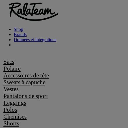
Shop
Brands
Données et Intégrations
Sacs
Polaire
Accessoires de tête
Sweats à capuche
Vestes
Pantalons de sport
Leggings
Polos
Chemises
Shorts