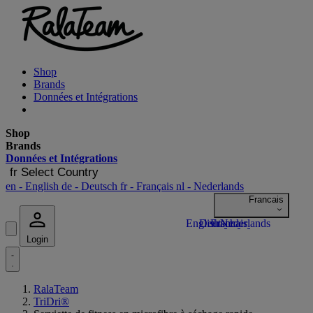
Shop
Brands
Données et Intégrations
Shop
Brands
Données et Intégrations
fr
Select Country
en
- English
de
- Deutsch
fr
- Français
nl
- Nederlands
Login
RalaTeam
TriDri®