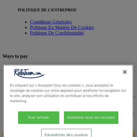
POLITIQUE DE L’ENTREPRISE
Conditions Générales
Politique En Matière De Cookies
Politique De Confidentialité
Ways to pay
En cliquant sur « Accepter tous les cookies », vous acceptez le
stockage de cookies sur votre appareil pour améliorer la navigation sur
© Ralateam
2026
| Ralateam B.V., Registered in the Netherla
le site, analyser son utilisation et contribuer à nos efforts de
Reg Number 862510673
marketing.
Registered Office: Ralateam B.V., Laan van Vredenoord 33,
2289DA Rijswijk, Netherlands
Tout refuser
Autoriser tous les cookies
Paramètres des cookies