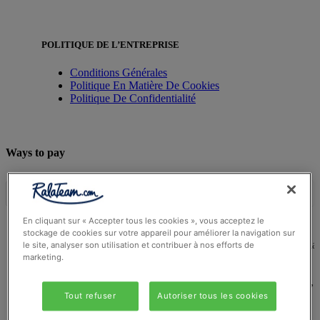
POLITIQUE DE L’ENTREPRISE
Conditions Générales
Politique En Matière De Cookies
Politique De Confidentialité
Ways to pay
En cliquant sur « Accepter tous les cookies », vous acceptez le
stockage de cookies sur votre appareil pour améliorer la navigation sur
© Ralateam
2026
| Ralateam B.V., Registered in the Netherla
le site, analyser son utilisation et contribuer à nos efforts de
Reg Number 862510673
marketing.
Registered Office: Ralateam B.V., Laan van Vredenoord 33,
2289DA Rijswijk, Netherlands
Tout refuser
Autoriser tous les cookies