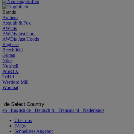
Brands
Anthem
Asquith & Fox
AWDis
AWDis Just Cool
AWDis Just Hoods
Bagbase
Beechfield
Gildan
Nike
Nutshell
ProRTX
TriDri
Westford Mill
Wombat
de
Select Country
en
- English
de
- Deutsch
fr
- Français
nl
- Nederlands
Über uns
FAQs
Schnellstes Angebot