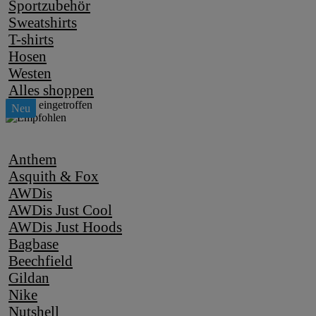
Sportzubehör
Sweatshirts
T-shirts
Hosen
Westen
Alles shoppen
Anthem
Asquith & Fox
AWDis
AWDis Just Cool
AWDis Just Hoods
Bagbase
Beechfield
Gildan
Nike
Nutshell