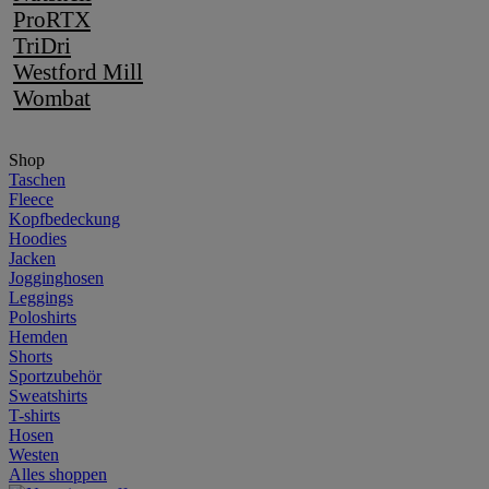
ProRTX
TriDri
Westford Mill
Wombat
Shop
Taschen
Fleece
Kopfbedeckung
Hoodies
Jacken
Jogginghosen
Leggings
Poloshirts
Hemden
Shorts
Sportzubehör
Sweatshirts
T-shirts
Hosen
Westen
Alles shoppen