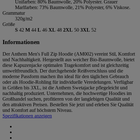
Unifarben: 80% Baumwolle, 20% Polyester. Grauer
Marlfarben: 73% Baumwolle, 21% Polyester, 6% Viskose.
Grammatur
320g/m2
Größe
S
42
M
44
L
46
XL
48
2XL
50
3XL
52
Informationen
Der Anthem Men's Full Zip Hoodie (AM002) vereint Stil, Komfort
und Nachhaltigkeit. Hergestellt aus weicher Bio-Baumwolle, bietet
diese Kapuzenjacke optimalen Tragekomfort und ist gleichzeitig
umweltfreundlich. Der durchgehende Reißverschluss und die
moderne Passform machen ihn ideal für den täglichen Gebrauch
oder als Hoodie-Rohling für individuelle Veredelungen. Verfügbar
in Größen bis 3XL, ist die Anthem Swetajacke pflegeleicht und
nachhaltig produziert. Unternehmen, die hochwertige Hoodies im
Großhandel suchen, profitieren von der langlebigen Qualität und
den attraktiven Preisen. Bestellen Sie jetzt und erleben Sie Qualität
und Komfort auf höchstem Niveau.
Spezifikationen anzeigen