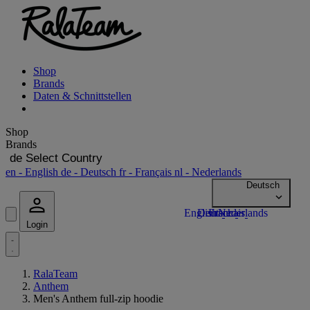
Shop
Brands
Daten & Schnittstellen
Shop
Brands
de
Select Country
en
- English
de
- Deutsch
fr
- Français
nl
- Nederlands
Login
RalaTeam
Anthem
Men's Anthem full-zip hoodie