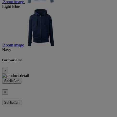
Zoom image
Light Blue
Zoom image
Navy
Farbvariante
×
Schließen
×
Schließen